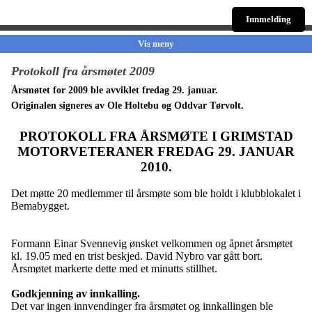
Innmelding
Vis meny
Protokoll fra årsmøtet 2009
Årsmøtet for 2009 ble avviklet fredag 29. januar.
Originalen signeres av Ole Holtebu og Oddvar Tørvolt.
PROTOKOLL FRA ÅRSMØTE I GRIMSTAD
MOTORVETERANER FREDAG 29. JANUAR
2010.
Det møtte 20 medlemmer til årsmøte som ble holdt i klubblokalet i
Bemabygget.
Formann Einar Svennevig ønsket velkommen og åpnet årsmøtet
kl. 19.05 med en trist beskjed. David Nybro var gått bort.
Årsmøtet markerte dette med et minutts stillhet.
Godkjenning av innkalling.
Det var ingen innvendinger fra årsmøtet og innkallingen ble