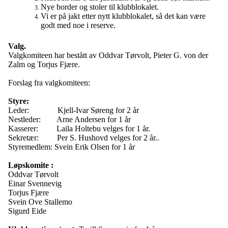
Nye border og stoler til klubblokalet.
Vi er på jakt etter nytt klubblokalet, så det kan være
godt med noe i reserve.
Valg.
Valgkomiteen har bestått av Oddvar Tørvolt, Pieter G. von der
Zalm og Torjus Fjære.
Forslag fra valgkomiteen:
Styre:
Leder:
Kjell-Ivar Søreng for 2 år
Nestleder:
Arne Andersen for 1 år
Kasserer:
Laila Holtebu velges for 1 år.
Sekretær:
Per S. Hushovd velges for 2 år..
Styremedlem: Svein Erik Olsen for 1 år
Løpskomite :
Oddvar Tørvolt
Einar Svennevig
Torjus Fjære
Svein Ove Stallemo
Sigurd Eide