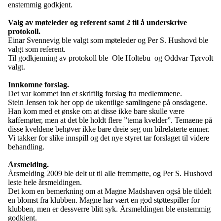
enstemmig godkjent.
Valg av
møteleder og referent samt 2 til å underskrive
protokoll
.
Einar Svennevig ble valgt som møteleder og Per S. Hushovd ble
valgt som referent.
Til godkjenning av protokoll ble
Ole Holtebu
og Oddvar Tørvolt
valgt.
Innkomne forslag.
Det var kommet inn et skriftlig forslag fra medlemmene.
Stein Jensen tok her opp de ukentlige samlingene på onsdagene.
Han kom med et ønske om at disse ikke bare skulle være
kaffemøter, men at det ble holdt flere ”tema kvelder”. Temaene på
disse kveldene behøver ikke bare dreie seg om bilrelaterte emner.
Vi takker for slike innspill og det nye styret tar forslaget til videre
behandling.
Årsmelding.
Årsmelding 2009 ble delt ut til alle fremmøtte, og Per S. Hushovd
leste hele årsmeldingen.
Det kom en bemerkning om at Magne Madshaven også ble tildelt
en blomst fra klubben. Magne har vært en god støttespiller for
klubben, men er dessverre blitt syk. Årsmeldingen ble enstemmig
godkjent.