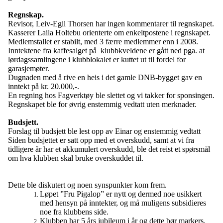
Regnskap.
Revisor, Leiv-Egil Thorsen har ingen kommentarer til regnskapet.
Kasserer Laila Holtebu orienterte om enkeltpostene i regnskapet.
Medlemstallet er stabilt, med 3 færre medlemmer enn i 2008.
Inntektene fra kaffesalget på
klubbkveldene er gått ned pga. at
lørdagssamlingene i klubblokalet er kuttet ut til fordel for
garasjemøter.
Dugnaden med å rive en heis i det gamle DNB-bygget gav en
inntekt på kr. 20.000,-.
En regning hos Fagverktøy ble slettet og vi takker for sponsingen.
Regnskapet ble for øvrig enstemmig vedtatt uten merknader.
Budsjett.
Forslag til budsjett ble lest opp av Einar og enstemmig vedtatt
Siden budsjettet er satt opp med et overskudd, samt at vi fra
tidligere år har et akkumulert overskudd, ble det reist et spørsmål
om hva klubben skal bruke overskuddet til.
Dette ble diskutert og noen synspunkter kom frem.
Løpet ”Fru Pigalop” er nytt og dermed noe usikkert
med hensyn på inntekter, og må muligens subsidieres
noe fra klubbens side.
Klubben har 5 års jubileum i år og dette bør markers.