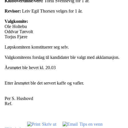
Klubbvertinne/vert:
Torill Svennevig for 1 år.
Revisor:
Leiv Egil Thorsen velges for 1 år.
Valgkomite:
Ole Holtebu
Oddvar Tørvolt
Torjus Fjære
Løpskomiteen konstituerer seg selv.
Valgkomiteens forslag til kandidater ble valgt med akklamasjon.
Årsmøtet ble hevet kl. 20.03
Etter årsmøtet ble det servert kaffe og vafler.
Per S. Hushovd
Ref.
Skriv ut
Tips en venn