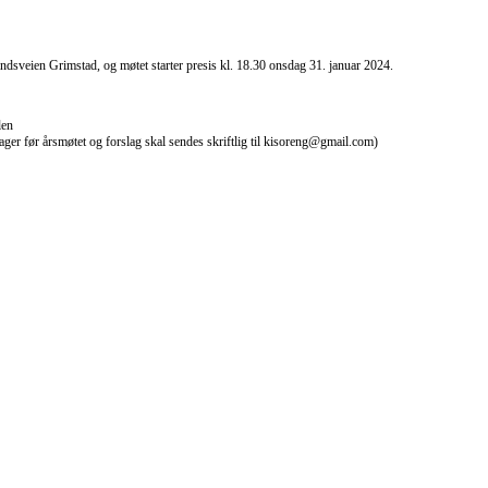
dsveien Grimstad, og møtet starter presis kl. 18.30 onsdag 31. januar 2024.
len
dager før årsmøtet og forslag skal sendes skriftlig til kisoreng@gmail.com)