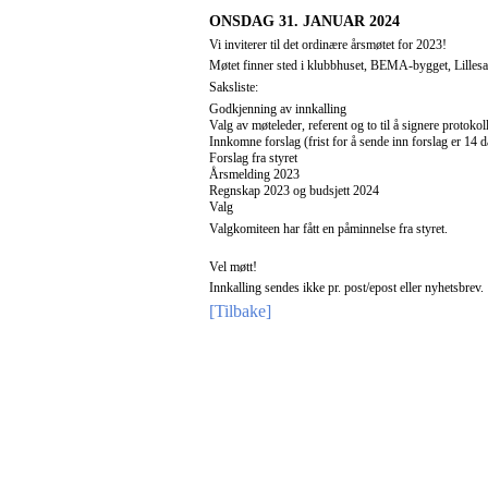
ONSDAG 31. JANUAR 2024
Vi inviterer til det ordinære årsmøtet for 2023!
Møtet finner sted i klubbhuset, BEMA-bygget, Lillesan
Saksliste:
Godkjenning av innkalling
Valg av møteleder, referent og to til å signere protokol
Innkomne forslag (frist for å sende inn forslag er 14 
Forslag fra styret
Årsmelding 2023
Regnskap 2023 og budsjett 2024
Valg
Valgkomiteen har fått en påminnelse fra styret.
Vel møtt!
Innkalling sendes ikke pr. post/epost eller nyhetsbrev.
[Tilbake]