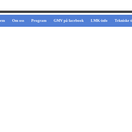
jem
Om oss
Program
GMV på facebook
LMK-info
Tekniske t