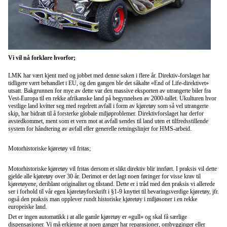
Vi vil nå forklare hvorfor;
LMK har vært kjent med og jobbet med denne saken i flere år. Direktiv-forslaget har
tidligere vært behandlet i EU, og den gangen ble det såkalte «End of Life-direktivet»
utsatt. Bakgrunnen for mye av dette var den massive eksporten av utrangerte biler fra
Vest-Europa til en rekke afrikanske land på begynnelsen av 2000-tallet. Ukulturen hvor
vestlige land kvitter seg med regelrett avfall i form av kjøretøy som så vel utrangerte
skip, har bidratt til å forsterke globale miljøproblemer. Direktivforslaget har derfor
avstedkommet, ment som et vern mot at avfall sendes til land uten et tilfredsstillende
system for håndtering av avfall eller generelle retningslinjer for HMS-arbeid.
Motorhistoriske kjøretøy vil fritas;
Motorhistoriske kjøretøy vil fritas dersom et slikt direktiv blir innført. I praksis vil dette
gjelde alle kjøretøy over 30 år. Derimot er det lagt noen føringer for visse krav til
kjøretøyene, deriblant originalitet og tilstand. Dette er i tråd med den praksis vi allerede
ser i forhold til vår egen kjøretøyforskrift i §1-9 knyttet til bevaringsverdige kjøretøy, jfr.
også den praksis man opplever rundt historiske kjøretøy i miljøsoner i en rekke
europeiske land.
Det er ingen automatikk i at alle gamle kjøretøy er «gull» og skal få særlige
dispensasjoner. Vi må erkjenne at noen ganger har reparasjoner, ombygginger eller