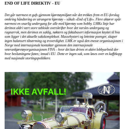
END OF LIFE DIREKTIV - EU
Det går nærmest et gufs gjennom kjøretøymiljøet når det trekkes frem et EU-forslag
omkring håndtering av utrangerte kjøretøy – såkalt «End of Life». Flere aktører spår
nærmest en snarlig undergang for alle med kjøretøy som hobby. LMKs linje har
derimot aldri vært store tabloide overskrifter hvor det varsles undergang og
ragnarrok, men derimot en saklig, nøktern og faktabasert informasjon knyttet til hva
som ligger i det aktuelle sakskomplekset. Massehysteri og lettvinte poenger, skaper
ingen balansert tilnærming og troverdighet. LMK er også den eneste organisasjonen i
Norge med internasjonale kontakter gjennom den internasjonale
veterankjøretøyorganisasjonen FIVA – hvor det kan drives et aktivt lobbyarbeid der
hvor beslutningene fattes; innad i EU. Dette er ingen sak, som løses over en kaffekopp
med nasjonale stortingspolitikere.