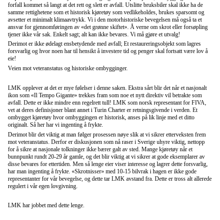
forfall kommet så langt at det rett og slett er avfall. Utslitte bruksbiler skal ikke ha de
samme rettighetene som et historisk kjøretøy som vedlikeholdes, brukes sparsomt og
avsetter et minimalt klimaavtrykk. Vi i den motorhistoriske bevegelsen må også ta et
ansvar for gjennomføringen av «det grønne skiftet». Å verne om skrot eller forsøpling
tjener ikke vår sak. Enkelt sagt; alt kan ikke bevares. Vi må gjøre et utvalg!
Derimot er ikke ødelagt ensbetydende med avfall; Et restaureringsobjekt som lagres
forsvarlig og hvor noen har til hensikt å investere tid og penger skal fortsatt være lov å
eie!
Veien mot veteranstatus og historiske ombygginger.
LMK opplever at det er mye følelser i denne saken. Ekstra sårt blir det når et nasjonalt
ikon som «Il Tempo Gigante» trekkes fram som noe et nytt direktiv vil betrakte som
avfall. Dette er ikke mindre enn regelrett tull! LMK som norsk representant for FIVA,
vet at deres definisjoner blant annet i Turin Charter er retningsgivende i verden. Et
ombygget kjøretøy hvor ombyggingen er historisk, anses på lik linje med et ditto
originalt. Så her har vi ingenting å frykte.
Derimot blir det viktig at man følger prosessen nøye slik at vi sikrer etterveksten frem
mot veteranstatus. Derfor er diskusjonen som nå raser i Sverige uhyre viktig, nettopp
for å sikre at nasjonale tolkninger ikke bærer galt av sted. Mange kjøretøy når et
bunnpunkt rundt 20-29 år gamle, og det blir viktig at vi sikrer at gode eksemplarer av
disse bevares for ettertiden. Men så lenge eier viser interesse og lagrer dette forsvarlig,
har man ingenting å frykte. «Skrotnisser» med 10-15 bilvrak i hagen er ikke gode
representanter for vår bevegelse, og dette tar LMK avstand fra. Dette er tross alt allerede
regulert i vår egen lovgivning.
LMK har jobbet med dette lenge.