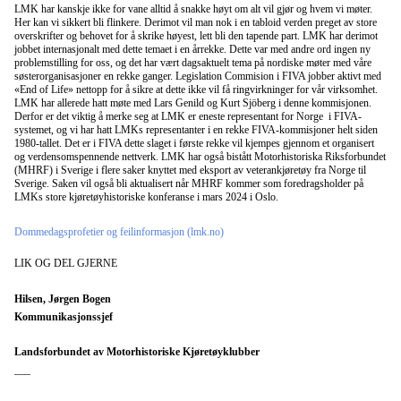
LMK har kanskje ikke for vane alltid å snakke høyt om alt vil gjør og hvem vi møter.
Her kan vi sikkert bli flinkere. Derimot vil man nok i en tabloid verden preget av store
overskrifter og behovet for å skrike høyest, lett bli den tapende part. LMK har derimot
jobbet internasjonalt med dette temaet i en årrekke. Dette var med andre ord ingen ny
problemstilling for oss, og det har vært dagsaktuelt tema på nordiske møter med våre
søsterorganisasjoner en rekke ganger. Legislation Commision i FIVA jobber aktivt med
«End of Life» nettopp for å sikre at dette ikke vil få ringvirkninger for vår virksomhet.
LMK har allerede hatt møte med Lars Genild og Kurt Sjöberg i denne kommisjonen.
Derfor er det viktig å merke seg at LMK er eneste representant for Norge i FIVA-
systemet, og vi har hatt LMKs representanter i en rekke FIVA-kommisjoner helt siden
1980-tallet. Det er i FIVA dette slaget i første rekke vil kjempes gjennom et organisert
og verdensomspennende nettverk. LMK har også bistått Motorhistoriska Riksforbundet
(MHRF) i Sverige i flere saker knyttet med eksport av veterankjøretøy fra Norge til
Sverige. Saken vil også bli aktualisert når MHRF kommer som foredragsholder på
LMKs store kjøretøyhistoriske konferanse i mars 2024 i Oslo.
Dommedagsprofetier og feilinformasjon (lmk.no)
LIK OG DEL GJERNE
Hilsen, Jørgen Bogen
Kommunikasjonssjef
Landsforbundet av Motorhistoriske Kjøretøyklubber
___