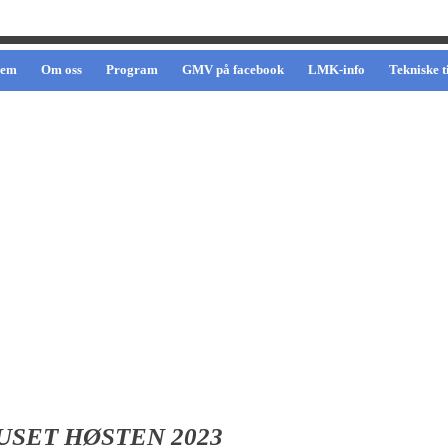
jem
Om oss
Program
GMV på facebook
LMK-info
Tekniske t
USET HØSTEN 2023