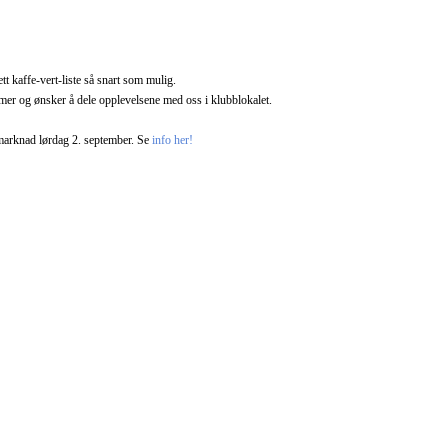
t kaffe-vert-liste så snart som mulig.
mer og ønsker å dele opplevelsene med oss i klubblokalet.
marknad lørdag 2. september. Se
info her!