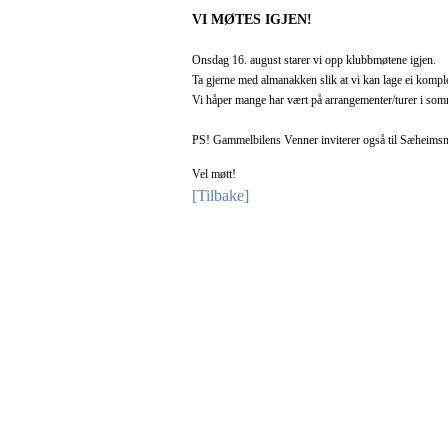
VI MØTES IGJEN!
Onsdag 16. august starer vi opp klubbmøtene igjen.
Ta gjerne med almanakken slik at vi kan lage ei komplet
Vi håper mange har vært på arrangementer/turer i som
PS! Gammelbilens Venner inviterer også til Sæheims
Vel møtt!
[Tilbake]