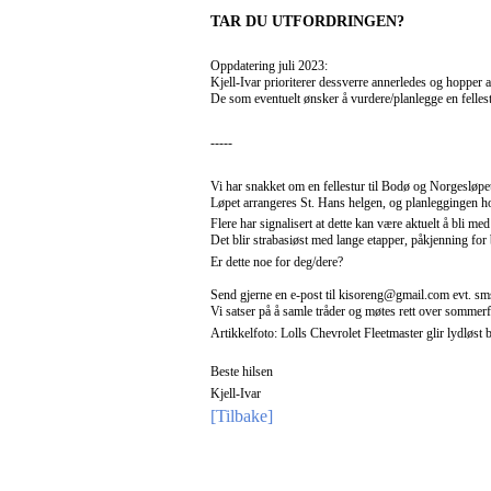
TAR DU UTFORDRINGEN?
Oppdatering juli 2023:
Kjell-Ivar prioriterer dessverre annerledes og hopper
De som eventuelt ønsker å vurdere/planlegge en fellest
-----
Vi har snakket om en fellestur til Bodø og Norgesløp
Løpet arrangeres St. Hans helgen, og planleggingen h
Flere har signalisert at dette kan være aktuelt å bli me
Det blir strabasiøst med lange etapper, påkjenning for
Er dette noe for deg/dere?
Send gjerne en e-post til kisoreng@gmail.com evt. sm
Vi satser på å samle tråder og møtes rett over sommerf
Artikkelfoto: Lolls Chevrolet Fleetmaster glir lydløst 
Beste hilsen
Kjell-Ivar
[Tilbake]