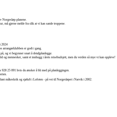
 av Norgesløp-planene.
ur, må gjerne melde fra slik at vi kan samle troppene.
et 2024
os arrangørklubben er godt i gang.
d på, og vi begynner snart å detaljplanlegge.
 bil og mennesker, samt et innhugg i årets reisebudsjett, men du verden så mye vi kan oppleve!
s 928 25 091 hvis du ønsker å bli med på planleggingen.
erien.
blant måkeskrik og sjøluft i Lofoten - på vei til Norgesløpet i Narvik i 2002.