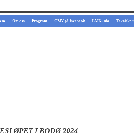
jem
Om oss
Program
GMV på facebook
LMK-info
Tekniske t
SLØPET I BODØ 2024