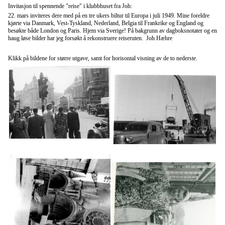
Invitasjon til spennende "reise" i klubbhuset fra Joh:
22. mars inviteres dere med på en tre ukers biltur til Europa i juli 1949. Mine foreldre
kjørte via Danmark, Vest-Tyskland, Nederland, Belgia til Frankrike og England og
besøkte både London og Paris. Hjem via Sverige! På bakgrunn av dagboksnotater og en
haug løse bilder har jeg forsøkt å rekonstruere reiseruten. Joh Hæhre
Klikk på bildene for større utgave, samt for horisontal visning av de to nederste.