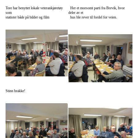
Tore har benyttet lokale veterankjøretøy
Her et morsomt parti fra Brevik, hvor
som
deler av et
statister både på bilder og film
hus ble rever til fordel for veien.
Stinn brakke!