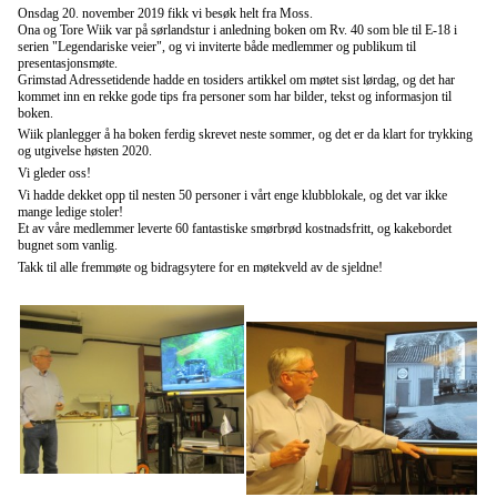
Onsdag 20. november 2019 fikk vi besøk helt fra Moss.
Ona og Tore Wiik var på sørlandstur i anledning boken om Rv. 40 som ble til E-18 i
serien "Legendariske veier", og vi inviterte både medlemmer og publikum til
presentasjonsmøte.
Grimstad Adressetidende hadde en tosiders artikkel om møtet sist lørdag, og det har
kommet inn en rekke gode tips fra personer som har bilder, tekst og informasjon til
boken.
Wiik planlegger å ha boken ferdig skrevet neste sommer, og det er da klart for trykking
og utgivelse høsten 2020.
Vi gleder oss!
Vi hadde dekket opp til nesten 50 personer i vårt enge klubblokale, og det var ikke
mange ledige stoler!
Et av våre medlemmer leverte 60 fantastiske smørbrød kostnadsfritt, og kakebordet
bugnet som vanlig.
Takk til alle fremmøte og bidragsytere for en møtekveld av de sjeldne!