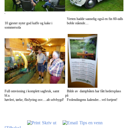
'
Verten hadde sannelig også en fin 60-talls
10 gjester nyter god kaffe og kake i
boble stående....
sommersola
Full omvisning i komplett sagbruk, samt
Bilde av dampbåten har fått hedersplass
bl.a.
på
høvleri, tørke, flisfyring osv.....alt selvbygd!
Frolendingens kalender....vel fortjent!
Skriv ut
Tips en venn
[Tilbake]