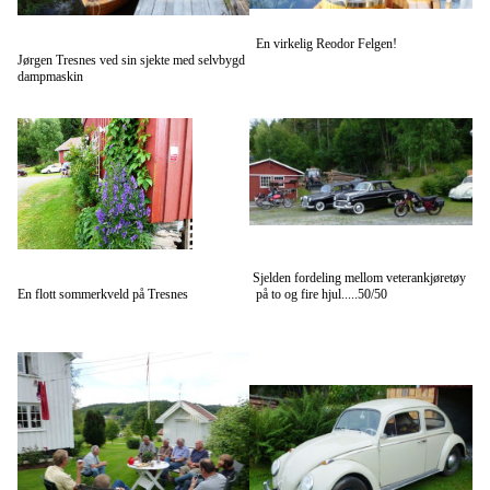
En virkelig Reodor Felgen!
Jørgen Tresnes ved sin sjekte med selvbygd
dampmaskin
Sjelden fordeling mellom veterankjøretøy
En flott sommerkveld på Tresnes
på to og fire hjul.....50/50