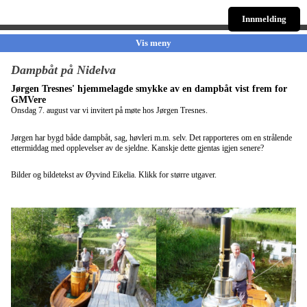
Innmelding
Vis meny
Dampbåt på Nidelva
Jørgen Tresnes' hjemmelagde smykke av en dampbåt vist frem for
GMVere
Onsdag 7. august var vi invitert på møte hos Jørgen Tresnes.
Jørgen har bygd både dampbåt, sag, høvleri m.m. selv. Det rapporteres om en strålende
ettermiddag med opplevelser av de sjeldne. Kanskje dette gjentas igjen senere?
Bilder og bildetekst av Øyvind Eikelia. Klikk for større utgaver.