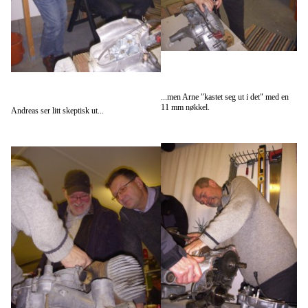
...men Arne "kastet seg ut i det" med en
11 mm nøkkel.
Andreas ser litt skeptisk ut...