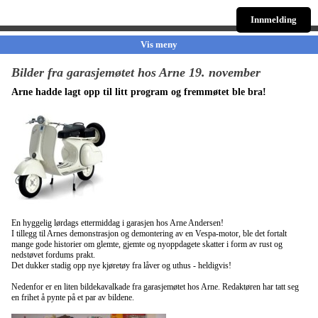
Innmelding
Vis meny
Bilder fra garasjemøtet hos Arne 19. november
Arne hadde lagt opp til litt program og fremmøtet ble bra!
En hyggelig lørdags ettermiddag i garasjen hos Arne Andersen!
I tillegg til Arnes demonstrasjon og demontering av en Vespa-motor, ble det fortalt
mange gode historier om glemte, gjemte og nyoppdagete skatter i form av rust og
nedstøvet fordums prakt.
Det dukker stadig opp nye kjøretøy fra låver og uthus - heldigvis!
Nedenfor er en liten bildekavalkade fra garasjemøtet hos Arne. Redaktøren har tatt seg
en frihet å pynte på et par av bildene.